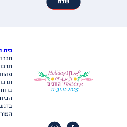
בית ה
חברה 
מהווה
תרבות
ברוח 
הבית 
בדגש 
המורכ