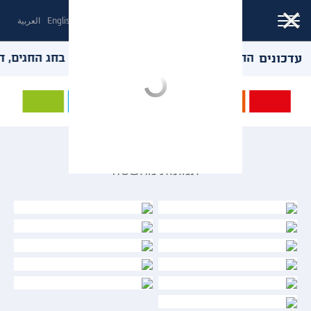
עברית
English
العربية
עדכונים
 ואירועי החוץ - באהבה, תקווה ושמחה. נפגש בחג החגים, דצמב
גלריה
תמונות מהשטח